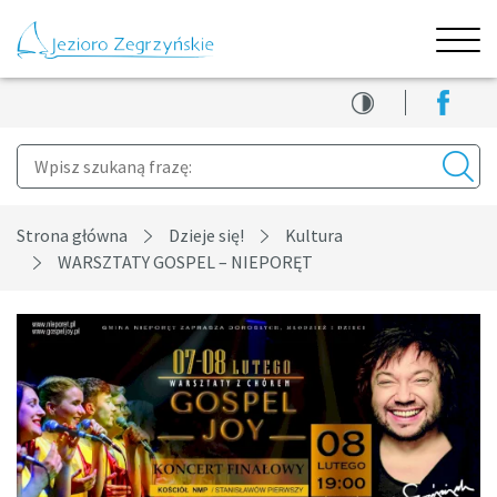
Menu
Jezioro
Facebo
Kontrast
Zegrzyńskie
Szukaj
Szuka
Strona główna
Dzieje się!
Kultura
WARSZTATY GOSPEL – NIEPORĘT